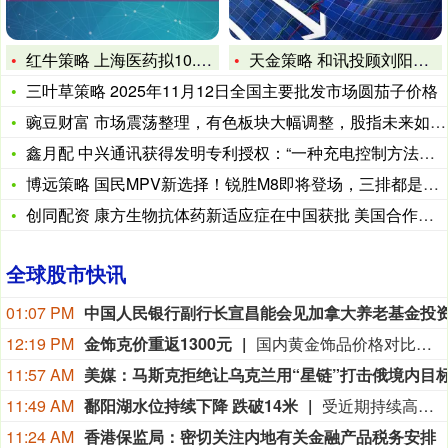
红牛策略 上海医药拟10.23亿元转让中美施贵宝30%股权
天金策略 和讯投顾刘阳：周一行情预测
三叶草策略 2025年11月12日全国主要批发市场圆茄子价格
豌豆财富 市场震荡整理，有色板块大幅调整，股指未来如何演绎？
鑫月配 中兴通讯获得发明专利授权：“一种充电控制方法及装置、
博远策略 国民MPV新选择！锐胜M8即将登场，三排都是商务舱
创同配资 康方生物抗体药新适应症在中国获批 美国合作方股价为
全球股市快讯
01:07 PM
12:19 PM
金饰克价重返1300元
国内黄金饰品价格对比显示，国内多家品牌足金饰品价格重返1300元，其中周生生足金饰品报1315元/克，周大福报价1308元/克，老庙黄金报价1310元/克。
11:57 AM
11:49 AM
鄱阳湖水位持续下降 跌破14米
受近期持续高温天气影响，我国最大淡水湖鄱阳湖水位快速下降。截至8月8日8时，鄱阳湖标志性水文站星子站水位下降至13.97米，较昨日下降0.13米，鄱阳湖湖口站水位下降至13.84米，湖区两岸退水痕迹明显。（央视新闻）
11:24 AM
香港保监局：密切关注内地有关金融产品税务安排