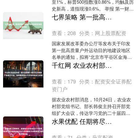
至1%，标普500指数涨0.86%，均触及历
史新高，道指现涨0.6%。 举报 第一财经
广告合作，请点击这里此内容为第一财
七界策略 第一批高质量户外运动目的地建设地区名单印发
经原创....
查看：
208
分类：
网上股票配资
国家发展改革委办公厅等发布关于印发
第一批高质量户外运动目的地建设地区
名单的通知，拟将“北京市平谷区金海湖
户外运动目的地”等49个目的地纳入高质
千红网 农业农村部：加力实施新一轮千亿斤粮食产能提升行动，加快推进高水平农业科技自立自强
量户外运动目的地建....
查看：
179
分类：
配资安全证券配
资门户
据农业农村部消息，10月24日，农业农
村部党组书记、部长韩俊主持召开部党
组扩大会议，传达学习党的二十届四中
全会精神，研究部署学习贯彻工作。会
水果优配 任期将尽、数据缺失及政治压力下联储政策前景不明 鲍威尔称劳动力市场疲软为本轮降息主要依据
议强调，要着力提升农....
查看：
71
分类：
升富配资