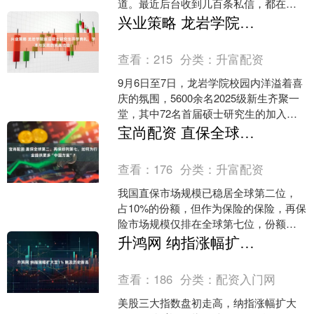
道。最近后台收到几百条私信，都在
问“哪些机构性价比高”“怎么避开营销陷
兴业策略 龙岩学院首届硕士研究生开学典礼，学术与实践的完美结合！
阱”。作为混迹教育行业....
查看：
215
分类：
升富配资
9月6日至7日，龙岩学院校园内洋溢着喜
庆的氛围，5600余名2025级新生齐聚一
堂，其中72名首届硕士研究生的加入，
标志着该校正式开启“本科教育+研究生教
宝尚配资 直保全球第二、再保却列第七，如何为行业提供更多“中国方案”？
育”的....
查看：
176
分类：
升富配资
我国直保市场规模已稳居全球第二位，
占10%的份额，但作为保险的保险，再保
险市场规模仅排在全球第七位，份额只
占4%，与直保相比略显失衡。 上述数据
升鸿网 纳指涨幅扩大至1% 触及历史新高
来自近日召开的2....
查看：
186
分类：
配资入门网
美股三大指数盘初走高，纳指涨幅扩大