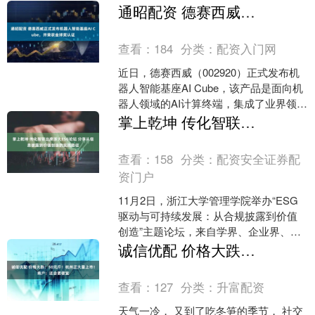
（300999）及母公司丰益国际年年赴
通昭配资 德赛西威正式发布机器人智能基座AI Cube，并荣获金球奖认证
约，已是....
查看：
184
分类：
配资入门网
近日，德赛西威（002920）正式发布机
器人智能基座AI Cube，该产品是面向机
器人领域的AI计算终端，集成了业界领先
的高性能计算平台、中间件与算法框
掌上乾坤 传化智联出席浙大ESG论坛 分享从信息披露到价值创造的实践路径
架。凭借....
查看：
158
分类：
配资安全证券配
资门户
11月2日，浙江大学管理学院举办“ESG
驱动与可持续发展：从合规披露到价值
创造”主题论坛，来自学界、企业界、金
融界的百余位嘉宾齐聚一堂，共话ESG
诚信优配 价格大跌：50元斤！杭州正大量上市！商户：还会更便宜
从 “合规披露....
查看：
127
分类：
升富配资
天气一冷， 又到了吃冬笋的季节， 社交