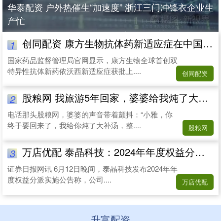
华泰配资 户外热催生“加速度” 浙江三门冲锋衣企业生
产忙
创同配资 康方生物抗体药新适应症在中国获批 美国合作方股价为何暴跌
1
国家药品监督管理局官网显示，康方生物全球首创双
特异性抗体新药依沃西新适应症获批上....
创同配资
股粮网 我旅游5年回家，婆婆给我炖了大补汤，8岁侄女却哭着打翻我的碗
2
电话那头股粮网，婆婆的声音带着颤抖：“小雅，你
终于要回来了，我给你炖了大补汤，整....
股粮网
万店优配 泰晶科技：2024年年度权益分派实施公告
3
证券日报网讯 6月12日晚间，泰晶科技发布2024年年
度权益分派实施公告称，公司....
万店优配
升富配资