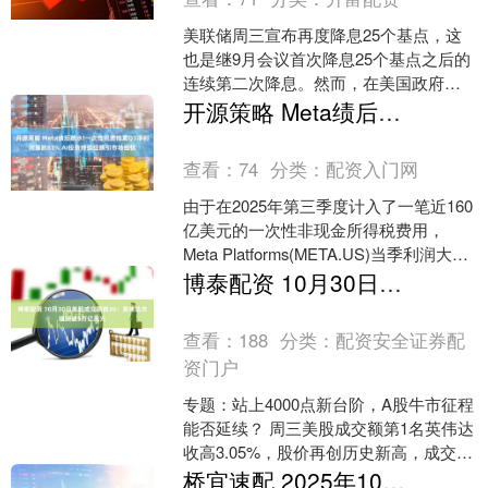
美联储周三宣布再度降息25个基点，这
也是继9月会议首次降息25个基点之后的
连续第二次降息。然而，在美国政府停
摆导致关键经济数据供应受限、且主席
开源策略 Meta绩后跳水!一次性税费拖累Q3净利润暴跌83% AI投资持续狂飙引市场担忧
鲍威尔任期接近尾声....
查看：
74
分类：
配资入门网
由于在2025年第三季度计入了一笔近160
亿美元的一次性非现金所得税费用，
Meta Platforms(META.US)当季利润大幅
下滑。与此同时，该公司表示将....
博泰配资 10月30日美股成交额前20：英伟达市值突破5万亿美元
查看：
188
分类：
配资安全证券配
资门户
专题：站上4000点新台阶，A股牛市征程
能否延续？ 周三美股成交额第1名英伟达
收高3.05%，股价再创历史新高，成交
634.02亿美元，市值突破5万亿美元，成
桥宜速配 2025年10月30日鸡蛋价格行情参考