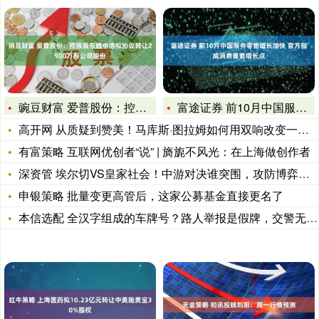
豌豆财富 爱普股份：控股股东魏中浩拟协议转让2900万股公司
富途证券 前10月中国服务零售增长加快 官方指成消费重要增长
高开网 从质疑到赞美！马库斯·图拉姆如何用双响改变一切？
有富策略 互联网优创者“说” | 旖旎不风光：在上海做创作者
深资管 埃尔切VS皇家社会！中游对决谁突围，攻防博弈看点十足
申银策略 批量变更高管后，这家公募基金直接更名了
本信选配 全汉字组成的车牌号？路人举报是假牌，交警无奈：我也