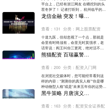
平台上，已经有浙江网友 在晒挖到的头
茬冬笋了！ 记者打听到， 杭州临平的冬
笋也在这周大规模上市了， ↓↓↓ 有菜场
龙信金融 突发！曝终南山靳居士去世，年仅59岁，曾开连锁服装店导致全身病
35元/....
查看：
131
分类：
网上股票配资
十道九医，但却忽视了一个点，那就是
命里有时终须有，命里无时莫强求，老
话常说：阎王叫你三更死，绝对活不到
五更。 听起来很玄幻，实际却在我们的
熊猫配资 百瑞赢警示：社交平台“性格测试”可能正在收集你的信息
生活中不断上演。 11....
查看：
200
分类：
配资入门网
在浏览社交媒体时，您可能经常看到这
样的内容：“测测你的真实人格”“你是哪
种动物型人格”或是“未来五年你的运势如
何”。这些看似有趣无害的性格测试、运
黑牛策略 月唐演义：绝龙岗五虎星逼死青龙星安禄山，白虎星之外还有谁？
势分析小游戏，....
查看：
163
分类：
配资安全证券配