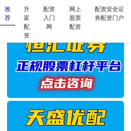
推
升
配资
网上
配资安全证
荐
富
入门
股票
券配资门户
配
网
配资
资