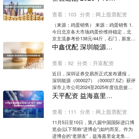
为....
查看：
103
分类：
网上股票配资
（来源：鸡蛋销售） 来源：鸡蛋销售 1.
今日北京各大市场鸡蛋价维持稳定，北
京主流参考价138元/44斤，石门，新发
地、回龙观等主流批发价130元/44斤；大
中鑫优配 深圳能源获评深交所信息披露A级
洋路....
查看：
92
分类：
升富配资
近日，深圳证券交易所正式发布通报，
深圳能源（000027）（000027.SZ）获评
深市上市公司2024至2025年度信息披露
评价最高等级——A级（优秀）。今年....
天平配资 益海嘉里金龙鱼第八年“打卡”进博会！农业新质生产力成果超亮眼
查看：
111
分类：
网上股票配资
11月5日至10日，第八届中国国际进口博
览会(以下简称“进博会”)如约而至。作为
进博会的“老朋友”，益海嘉里金龙鱼