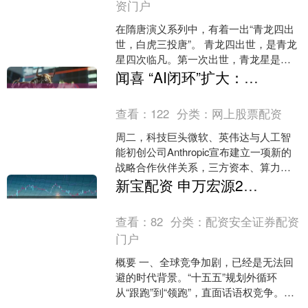
资门户
在隋唐演义系列中，有着一出“青龙四出
世，白虎三投唐”。 青龙四出世，是青龙
星四次临凡。第一次出世，青龙星是大
隋第十八好汉赤发灵官单雄信；第二次
闻喜 “AI闭环”扩大：英伟达、微软联手150亿美元投资Anthropic，“OpenAI对手”的估值已达3500亿美元
出世，青龙星投到东....
查看：
122
分类：
网上股票配资
周二，科技巨头微软、英伟达与人工智
能初创公司Anthropic宣布建立一项新的
战略合作伙伴关系，三方资本、算力与
模型相互绑定，形成了一个紧密的“AI联
新宝配资 申万宏源2026年A股策略：“科技牛”春季“阶段性高点”，“全面牛”或下半年启动
盟”。 根....
查看：
82
分类：
配资安全证券配资
门户
概要 一、全球竞争加剧，已经是无法回
避的时代背景。“十五五”规划外循环
从“跟跑”到“领跑”，直面话语权竞争。A
股也应拥抱“竞争思维”，不要惧怕竞争：